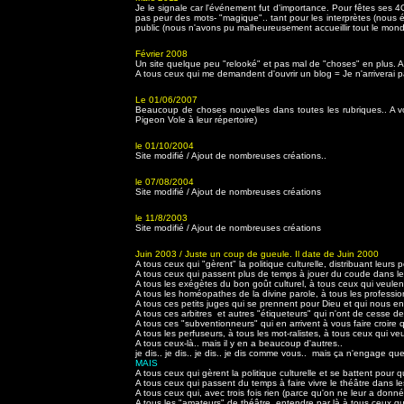
Je le signale car l'événement fut d'importance. Pour fêtes ses 
pas peur des mots- "magique".. tant pour les interprètes (nous é
public (nous n'avons pu malheureusement accueillir tout le monde)
Février 2008
Un site quelque peu "relooké" et pas mal de "choses" en plus. A
A tous ceux qui me demandent d'ouvrir un blog = Je n'arriverai pa
Le 01/06/2007
Beaucoup de choses nouvelles dans toutes les rubriques.. A vo
Pigeon Vole à leur répertoire)
le 01/10/2004
Site modifié / Ajout de nombreuses créations..
le 07/08/2004
Site modifié / Ajout de nombreuses créations
le 11/8/2003
Site modifié / Ajout de nombreuses créations
Juin 2003 / Juste un coup de gueule. Il date de Juin 2000
A tous ceux qui "gèrent" la politique culturelle, distribuant leurs
A tous ceux qui passent plus de temps à jouer du coude dans les
A tous les exégètes du bon goût culturel, à tous ceux qui veulen
A tous les homéopathes de la divine parole, à tous les profession
A tous ces petits juges qui se prennent pour Dieu et qui nous en
A tous ces arbitres et autres "étiqueteurs" qui n'ont de cesse de 
A tous ces "subventionneurs" qui en arrivent à vous faire croir
A tous les perfuseurs, à tous les mot-ralistes, à tous ceux qui v
A tous ceux-là.. mais il y en a beaucoup d'autres..
je dis.. je dis.. je dis.. je dis comme vous.. mais ça n'engage que
MAIS
A tous ceux qui gèrent la politique culturelle et se battent pour 
A tous ceux qui passent du temps à faire vivre le théâtre dans l
A tous ceux qui, avec trois fois rien (parce qu'on ne leur a donn
A tous les "amateurs" de théâtre, entendre par là à tous ceux qui