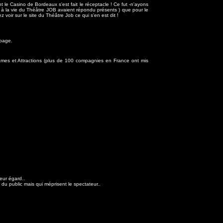
le Casino de Bordeaux s'est fait le réceptacle ! Ce fut -n'ayons
pé à la vie du Théâtre JOB avaient répondu présents ) que pour le
voir sur le site du Théâtre Job ce qui s'en est dit !
 page.
Dames et Attractions (plus de 100 compagnies en France ont mis
eur égard..
 du public mais qui méprisent le spectateur..