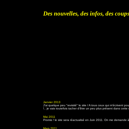
Des nouvelles, des infos, des coups 
Janvier 2013
J'ai quelque peu "revisité" le site / A tous ceux qui m'écrivent p
!.. je vais toutefois tacher d'être un peu plus présent dans cette 
Mai 2011
Promis ! le site sera réactualisé en Juin 2011. On me demande à l
Mars 2011