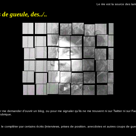
Le rire est la source des larmes
de gueule, des../..
our me demander d'ouvrir un blog, ou pour me signaler qu'ils ne me trouvent ni sur Twitter ni sur Fac
rubrique.
e compléter par certains écrits (interviews, prises de position, anecdotes et autres coups de gueu