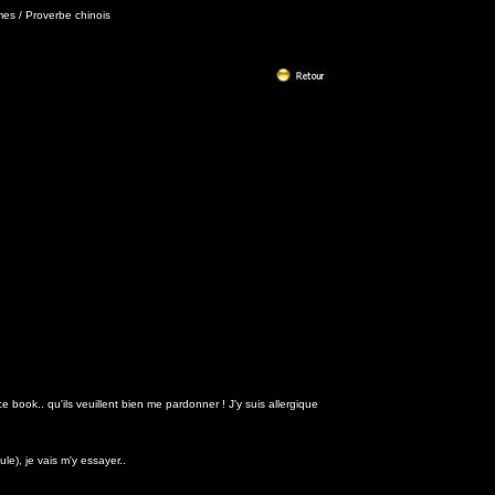
 / Proverbe chinois
e book.. qu'ils veuillent bien me pardonner ! J'y suis allergique
le), je vais m'y essayer..