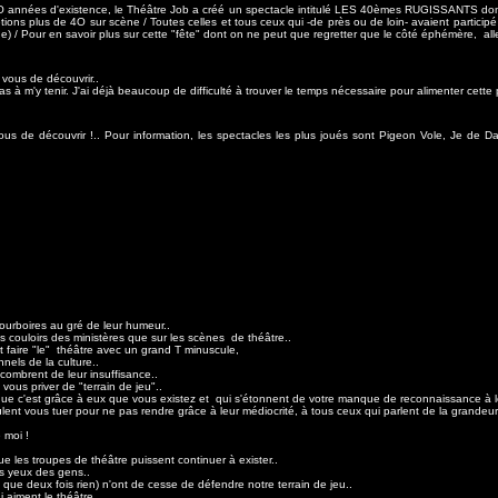
4O années d'existence, le Théâtre Job a créé un spectacle intitulé LES 40èmes RUGISSANTS dont 
tions plus de 4O sur scène / Toutes celles et tous ceux qui -de près ou de loin- avaient partici
 / Pour en savoir plus sur cette "fête" dont on ne peut que regretter que le côté éphémère, allez 
 vous de découvrir..
s à m'y tenir. J'ai déjà beaucoup de difficulté à trouver le temps nécessaire pour alimenter cette
us de découvrir !.. Pour information, les spectacles les plus joués sont Pigeon Vole, Je de 
 pourboires au gré de leur humeur..
 couloirs des ministères que sur les scènes de théâtre..
t faire "le" théâtre avec un grand T minuscule,
nels de la culture..
combrent de leur insuffisance..
vous priver de "terrain de jeu"..
e que c'est grâce à eux que vous existez et qui s'étonnent de votre manque de reconnaissance à l
eulent vous tuer pour ne pas rendre grâce à leur médiocrité, à tous ceux qui parlent de la grandeur
 moi !
que les troupes de théâtre puissent continuer à exister..
es yeux des gens..
é que deux fois rien) n'ont de cesse de défendre notre terrain de jeu..
 aiment le théâtre..