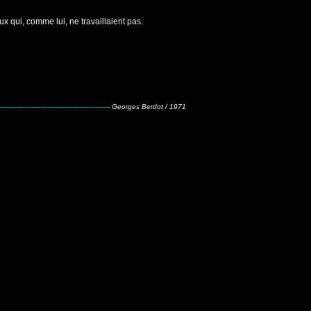
x qui, comme lui, ne travaillaient pas.
----------------------------------------------------
-
Georges Berdot
/ 1971