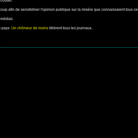
coutait.
oup afin de sensibiliser l'opinion publique sur la misère que connaissaient tous ceu
s médias.
un pays.
Un chômeur de moins
titrèrent tous les journaux..
-----------------------------------------------------------------------------------------------------------------------------------------------------