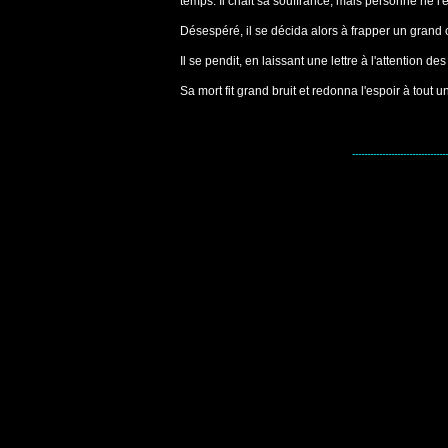
temps. Il criait sa souffrance, mais personne ne l'é
Désespéré, il se décida alors à frapper un grand c
Il se pendit, en laissant une lettre à l'attention de
Sa mort fit grand bruit et redonna l'espoir à tout 
--------------------------------