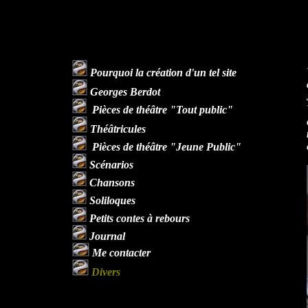
Georges Berdot est probablement l'un de nos meilleurs hommes de théâtre. 
par son humour. On lui doit aussi des scénarios de films, des recueils de n
Pourquoi la création d'un tel site
Georges Berdot
Pièces de théâtre "Tout public"
Théâtricules
Pièces de théâtre "Jeune Public"
Scénarios
Chansons
Soliloques
Petits contes à rebours
Journal
Me contacter
Divers